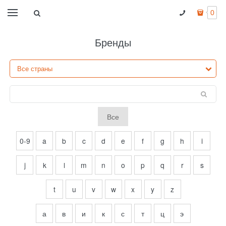
0
Бренды
Все
0-9
a
b
c
d
e
f
g
h
i
j
k
l
m
n
o
p
q
r
s
t
u
v
w
x
y
z
а
в
и
к
с
т
ц
э