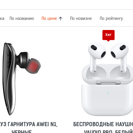
ка:
По названию
По цене
По новизне
По рейтингу
Хит
УЗ ГАРНИТУРА AWEI N1,
БЕСПРОВОДНЫЕ НАУШ
ЧЕРНЫЕ
VAUDIO PRO, БЕЛЫЙ
Сравнить
Отложить
Сравнить
Отложить
УЗ ГАРНИТУРА AWEI N1,
БЕСПРОВОДНЫЕ НАУШ