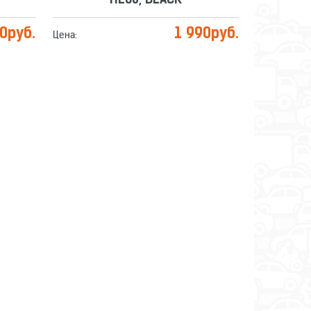
HE05, BLACK
50
руб.
1 990
руб.
Цена: