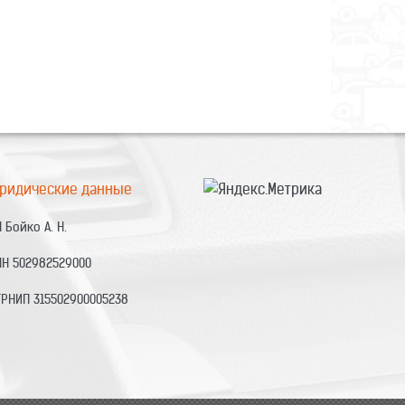
ридические данные
 Бойко А. Н.
НН 502982529000
ГРНИП 315502900005238