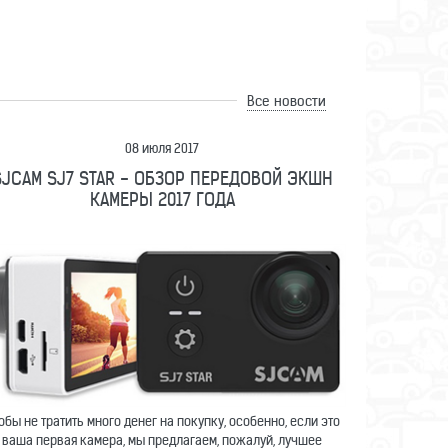
Новинка
17 PRO
ВНЕШНИЙ АККУМУЛЯТОР
ВНЕШНИ
Все новости
GE
EPLUTUS EB-998Q 150000 MAH
EPLUTUS E
08 июля 2017
22.5W
SJCAM SJ7 STAR - ОБЗОР ПЕРЕДОВОЙ ЭКШН
КАМЕРЫ 2017 ГОДА
Сравнить
Отложить
Срав
17 PRO
ВНЕШНИЙ АККУМУЛЯТОР
ВНЕШНИ
GE
EPLUTUS EB-998Q 150000 MAH
EPLUTUS E
22.5W
обы не тратить много денег на покупку, особенно, если это
0
руб.
11 990
руб.
Цена:
Цена:
ваша первая камера, мы предлагаем, пожалуй, лучшее