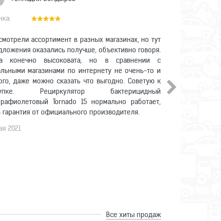
смотрели ассортимент в разных магазинах, но тут
Хочется прос
дложения оказались получше, объективно говоря.
покупателей к
а конечно высоковата, но в сравнении с
Для меня зде
альными магазинами по интернету не очень-то и
великолепно
ого, даже можно сказать что выгодно. Советую к
проинформи
купке. Рециркулятор бактерицидный
уведомления п
трафиолетовый Tornado 15 нормально работает,
связи. У них
ь гарантия от официального производителя.
рублей. Хоро
сетевой регист
ая 2021
тоже прилагают
30 апреля 2021
Все хиты продаж