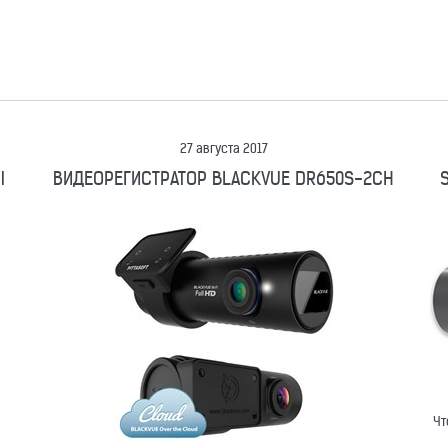
Новинка
Новинка
СМАРТФОН APPLE IPHONE 
ФОН APPLE IPHONE 17 PRO
MAX 1TB COSMIC ORAN
27 августа 2017
 1TB DEEP BLUE (СИНИЙ)
(ОРАНЖЕВЫЙ)
Ы
ВИДЕОРЕГИСТРАТОР BLACKVUE DR650S-2CH
Сравнить
Отложить
Сравнить
Отложить
СМАРТФОН APPLE IPHONE 
ФОН APPLE IPHONE 17 PRO
MAX 1TB COSMIC ORAN
 1TB DEEP BLUE (СИНИЙ)
(ОРАНЖЕВЫЙ)
Чт
167 000
руб.
166 00
Цена: