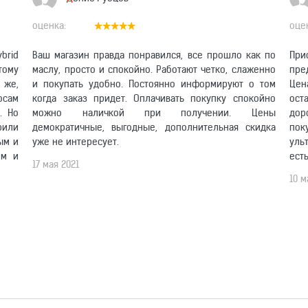
brid
Ваш магазин правда понравился, все прошло как по
При
этому
маслу, просто и спокойно. Работают четко, слаженно
пре
 же,
и покупать удобно. Постоянно информируют о том
Цен
осам
когда заказ придет. Оплачивать покупку спокойно
ост
. Но
можно наличкой при получении. Цены
дор
рили
демократичные, выгодные, дополнительная скидка
по
ым и
уже не интересует.
уль
ом и
ест
17 мая 2021
10 м