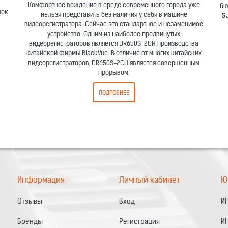
Комфортное вождение в среде современного города уже
бю
лок
нельзя представить без наличия у себя в машине
S
видеорегистратора. Сейчас это стандартное и незаменимое
устройство. Одним из наиболее продвинутых
видеорегистраторов является DR650S-2CH производства
китайской фирмы BlackVue. В отличие от многих китайских
видеорегистраторов, DR650S-2CH является совершенным
прорывом.
ПОДРОБНЕЕ
Информация
Личный кабинет
Ю
Отзывы
Вход
ИП
Бренды
Регистрация
И