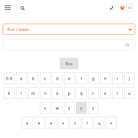
0
Все
0-9
a
b
c
d
e
f
g
h
i
j
k
l
m
n
o
p
q
r
s
t
u
v
w
x
y
z
а
в
и
к
с
т
ц
э