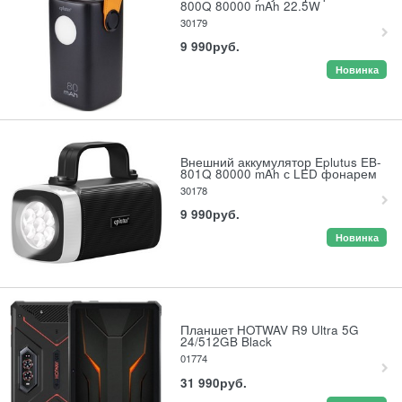
800Q 80000 mAh 22.5W
30179
9 990
руб.
Новинка
Внешний аккумулятор Eplutus EB-
801Q 80000 mAh с LED фонарем
30178
9 990
руб.
Новинка
Планшет HOTWAV R9 Ultra 5G
24/512GB Black
01774
31 990
руб.