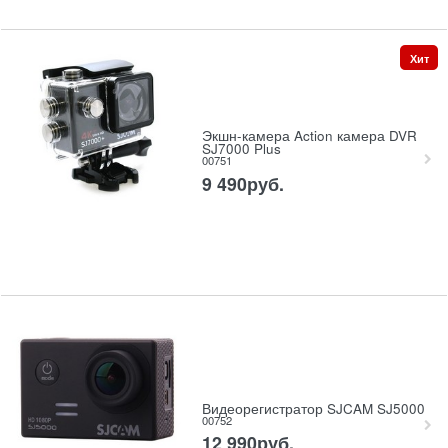
Хит
Экшн-камера Action камера DVR
SJ7000 Plus
00751
9 490
руб.
Видеорегистратор SJCAM SJ5000
00752
12 990
руб.