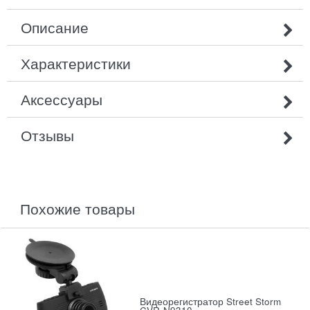
Описание
Характеристики
Аксессуары
Отзывы
похожие товары
Видеорегистратор Street Storm