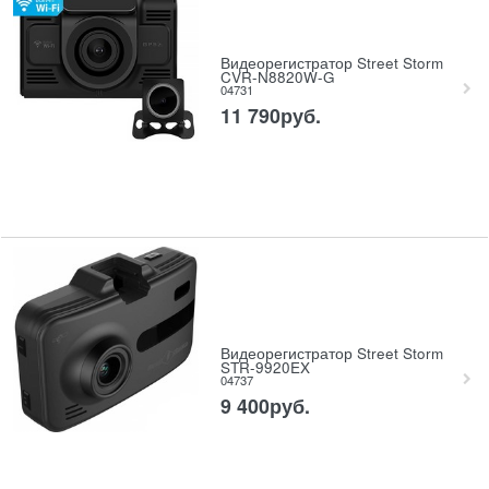
Видеорегистратор Street Storm
CVR-N8820W-G
04731
11 790
руб.
Видеорегистратор Street Storm
STR-9920EX
04737
9 400
руб.