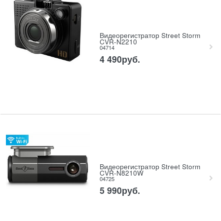
Видеорегистратор Street Storm
CVR-N2210
04714
4 490
руб.
Видеорегистратор Street Storm
CVR-N8210W
04725
5 990
руб.