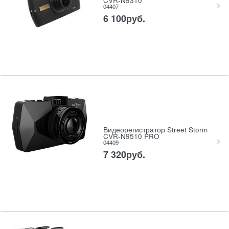
CVR-N9310
04407
6 100
руб.
Видеорегистратор Street Storm
CVR-N9510 PRO
04409
7 320
руб.