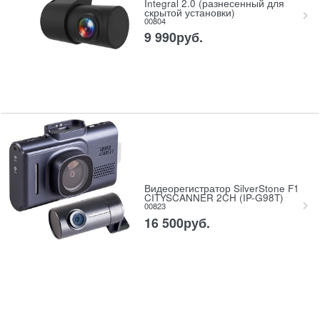
Integral 2.0 (разнесенный для
скрытой установки)
00804
9 990
руб.
Видеорегистратор SilverStone F1
CITYSCANNER 2CH (IP-G98T)
00823
16 500
руб.