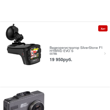
Хит
Видеорегистратор SilverStone F1
HYBRID EVO S
00786
19 950
руб.