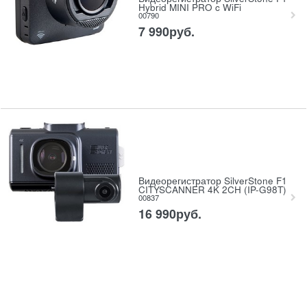
Hybrid MINI PRO c WiFi
00790
7 990
руб.
Видеорегистратор SilverStone F1
CITYSCANNER 4K 2CH (IP-G98T)
00837
16 990
руб.