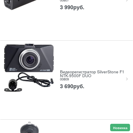
00807
3 990
руб.
Видеорегистратор SilverStone F1
NTK-9500F DUO
00809
3 690
руб.
Новинка