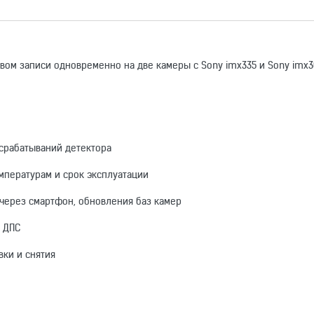
вом записи одновременно на две камеры с Sony imx335 и Sony imx3
 срабатываний детектора
мпературам и срок эксплуатации
 через смартфон, обновления баз камер
 ДПС
ки и снятия