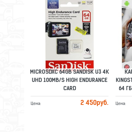
MICROSDXC 64GB SANDISK U3 4K
КА
UHD 100MB/S HIGH ENDURANCE
KINGS
CARD
64 Г
Сравнить
Отложить
MICROSDXC 64GB SANDISK U3 4K
КА
UHD 100MB/S HIGH ENDURANCE
KINGS
CARD
64 Г
2 450
руб.
Цена:
Цена: