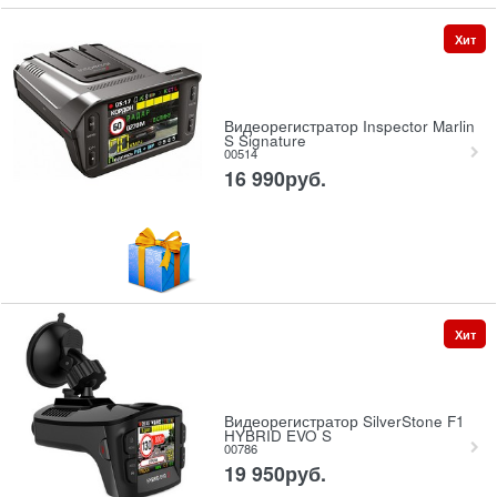
Хит
Видеорегистратор Inspector Marlin
S Signature
00514
16 990
руб.
Хит
Видеорегистратор SilverStone F1
HYBRID EVO S
00786
19 950
руб.