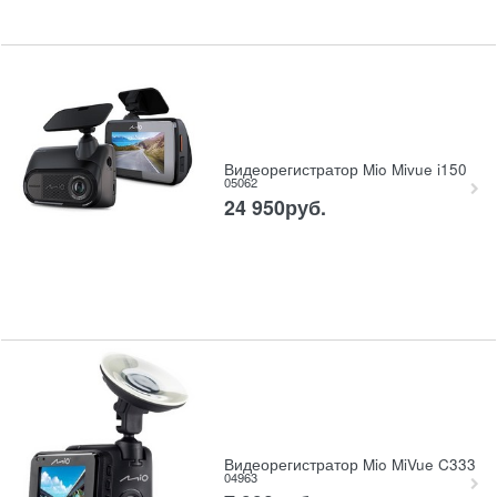
Видеорегистратор Mio Mivue i150
05062
24 950
руб.
Видеорегистратор Mio MiVue C333
04963