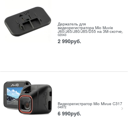
Держатель для
видеорегистратора Mio Muvie
J60/J65/J80/J85/D55 на 3M-скотче
02043
2 990
руб.
Видеорегистратор Mio Mivue C317
04972
6 990
руб.