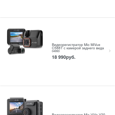
Видеорегистратор Mio MiVue
C588T с камерой заднего вида
04993
18 990
руб.
Видеорегистратор Mio ViVa V20