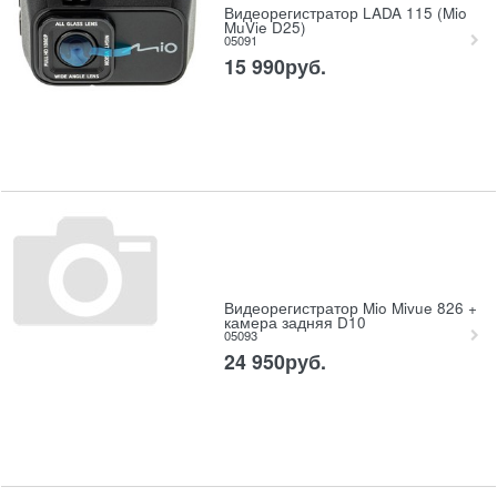
Видеорегистратор LADA 115 (Mio
MuVie D25)
05091
15 990
руб.
Видеорегистратор Mio Mivue 826 +
камера задняя D10
05093
24 950
руб.