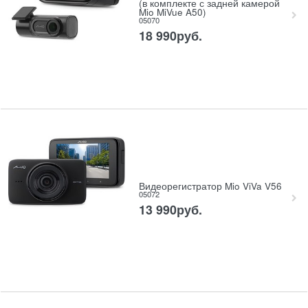
(в комплекте с задней камерой
Mio MiVue A50)
05070
18 990
руб.
Видеорегистратор Mio ViVa V56
05072
13 990
руб.