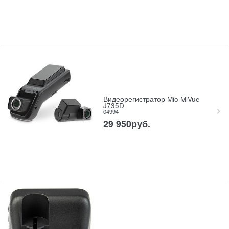
Видеорегистратор Mio MiVue
J735D
04994
29 950
руб.