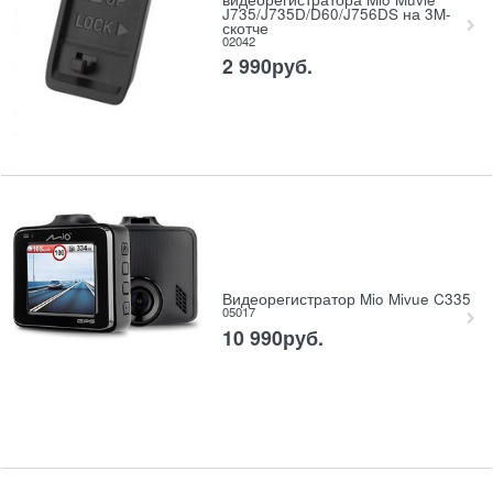
J735/J735D/D60/J756DS на 3M-
скотче
02042
2 990
руб.
Видеорегистратор Mio Mivue C335
05017
10 990
руб.