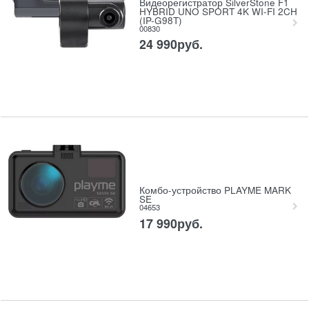
Видеорегистратор SilverStone F1
HYBRID UNO SPORT 4K WI-FI 2CH
(IP-G98T)
00830
24 990
руб.
Комбо-устройство PLAYME MARK
SE
04653
17 990
руб.