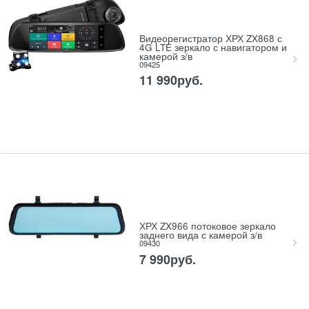
Видеорегистратор ХРХ ZX868 с
4G LTE зеркало с навигатором и
камерой з/в
09425
11 990
руб.
ХРХ ZX966 потоковое зеркало
заднего вида с камерой з/в
09430
7 990
руб.