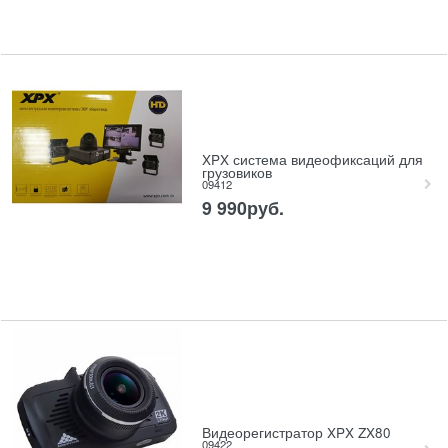
XPX система видеофиксаций для
грузовиков
09412
9 990
руб.
Видеорегистратор XPX ZX80
09422