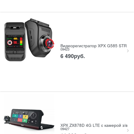
Видеорегистратор XPX G585 STR
09423
6 490
руб.
ХРХ ZX878D 4G LTE c камерой з/в
09427