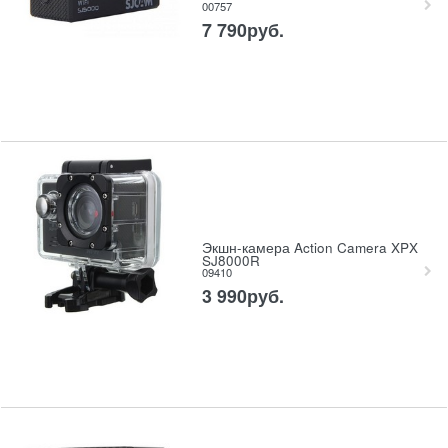
00757
7 790
руб.
Экшн-камера Action Camera XPX
SJ8000R
09410
3 990
руб.