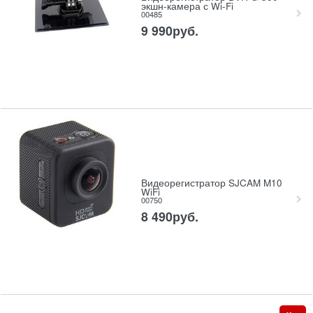
экшн-камера с Wi-Fi
00485
9 990
руб.
Видеорегистратор SJCAM M10
WiFi
00750
8 490
руб.