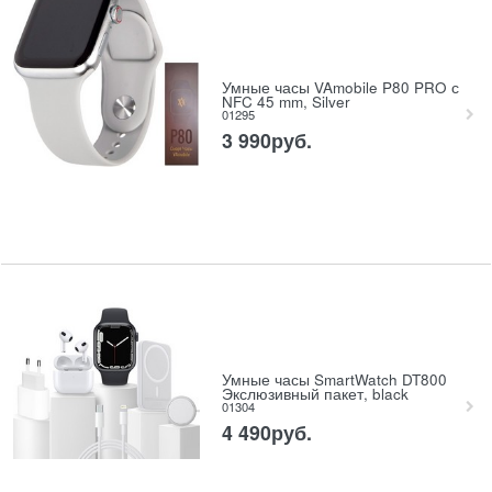
Умные часы VAmobile P80 PRO с
NFC 45 mm, Silver
01295
3 990
руб.
Умные часы SmartWatch DT800
Экслюзивный пакет, black
01304
4 490
руб.