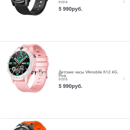
01314
5 990
руб.
Детские часы VAmobile K12 4G,
Pink
01315
5 990
руб.