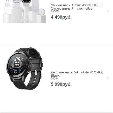
Умные часы SmartWatch DT800
Экслюзивный пакет, silver
01305
4 490
руб.
Детские часы VAmobile K12 4G,
Black
01314
5 990
руб.