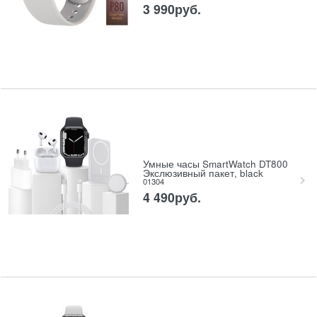
3 990
руб.
Умные часы SmartWatch DT800
Экслюзивный пакет, black
01304
4 490
руб.