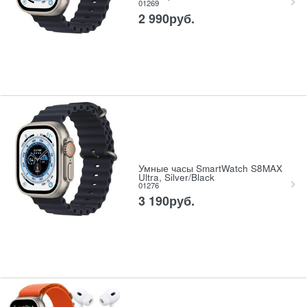
01269
2 990
руб.
Умные часы SmartWatch S8MAX
Ultra, Silver/Black
01276
3 190
руб.