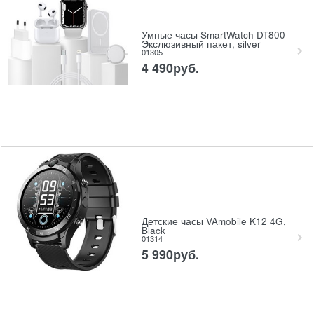
Умные часы SmartWatch DT800
Экслюзивный пакет, silver
01305
4 490
руб.
Детские часы VAmobile K12 4G,
Black
01314
5 990
руб.