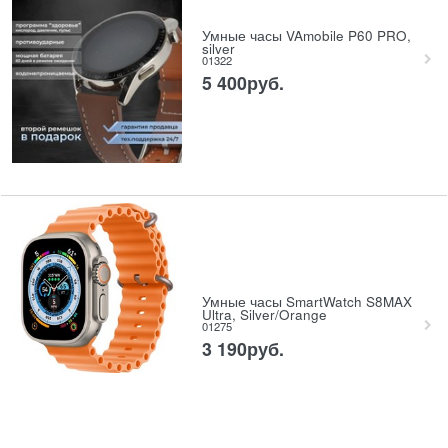
Умные часы VAmobile P60 PRO,
silver
01322
5 400
руб.
Умные часы SmartWatch S8MAX
Ultra, Silver/Orange
01275
3 190
руб.