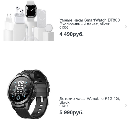
Умные часы SmartWatch DT800
Экслюзивный пакет, silver
01305
4 490
руб.
Детские часы VAmobile K12 4G,
Black
01314
5 990
руб.