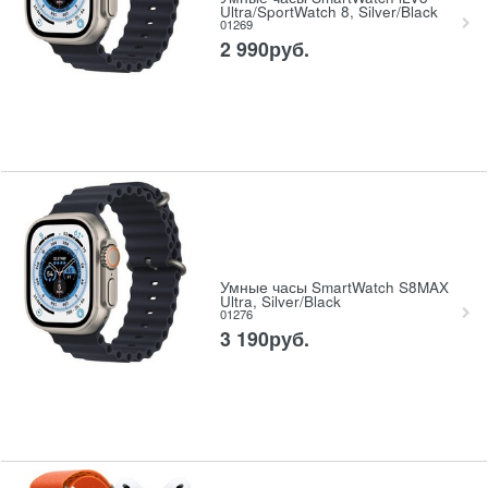
Ultra/SportWatch 8, Silver/Black
01269
2 990
руб.
Умные часы SmartWatch S8MAX
Ultra, Silver/Black
01276
3 190
руб.