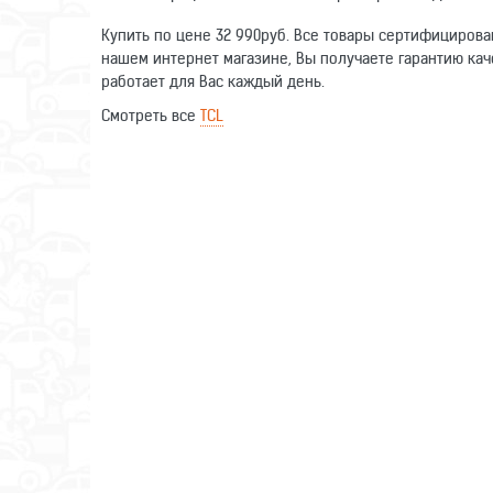
Купить по цене 32 990руб. Все товары сертифицирова
нашем интернет магазине, Вы получаете гарантию кач
работает для Вас каждый день.
Смотреть все
TCL
Оставьте отзыв о данном товаре. Ваши комментарии п
Тип
Написать отзыв
Диагональ
Имя
Формат экрана
Разрешение
Отзыв
Разрешение HD
Формат HDR
Светодиодная (LED) подсветка
Стереозвук