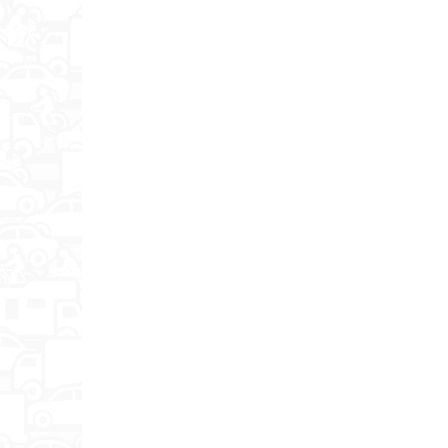
Защита от детей
Возможность крепления на стену
Стандарт крепления VESA
Размеры с подставкой (ШxВxГ)
Вес с подставкой
Размеры без подставки (ШxВxГ)
Вес без подставки
Дополнительная информация