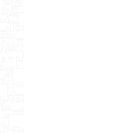
Объемное звучание
Декодеры аудио
Поддерживаемые форматы
Входы
Выходы
Разъем для наушников
Поддержка CI
Поддержка 24p True Cinema
Поддержка DLNA
Запись видео
Функция TimeShift
Таймер сна