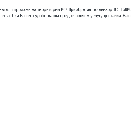
ны для продажи на территории РФ. Приобретая Телевизор TCL L50P8U
ества. Для Вашего удобства мы предоставляем услугу доставки. Наш
омогут другим покупателям.
ЖК-телевизор
50"
Электронный адрес
16:9
3840x2160
4K UHD, HDR
HDR10
есть
есть