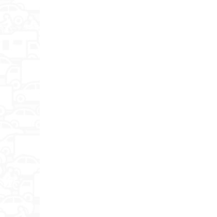
Smart TV
Платформа Smart TV
Год создания модели
Поддержка стереозвука NICAM
Поддержка DVB-T
Поддержка DVB-T2
Поддержка DVB-C
Поддержка DVB-S
Поддержка DVB-S2
Телетекст
Мощность звука
Акустическая система