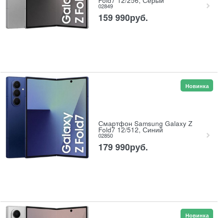
Fold7 12/256, Серый
02849
159 990
руб.
Новинка
Смартфон Samsung Galaxy Z
Fold7 12/512, Синий
02850
179 990
руб.
Новинка