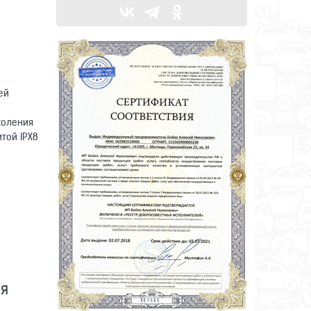
ей
коления
той IPX8
я