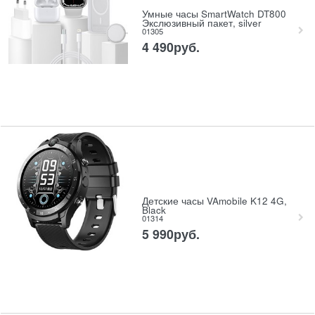
Умные часы SmartWatch DT800
Экслюзивный пакет, silver
01305
4 490
руб.
Детские часы VAmobile K12 4G,
Black
01314
5 990
руб.