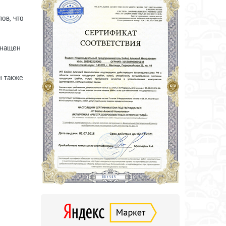
ов, что
снащен
н также