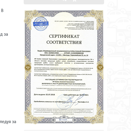
 В
д за
ледуя за