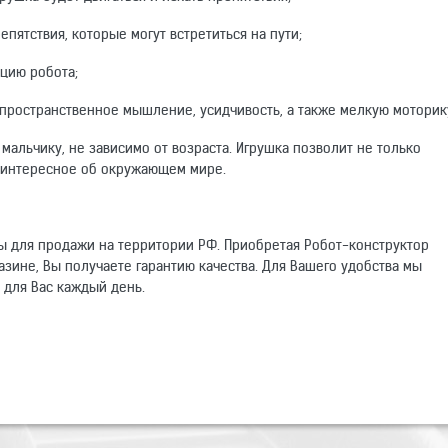
пятствия, которые могут встретиться на пути;
цию робота;
пространственное мышление, усидчивость, а также мелкую моторику
альчику, не зависимо от возраста. Игрушка позволит не только
 и интересное об окружающем мире.
ны для продажи на территории РФ. Приобретая Робот-конструктор
азине, Вы получаете гарантию качества. Для Вашего удобства мы
 для Вас каждый день.
омогут другим покупателям.
синий
реагирует на движение, реагирует на прикосновение, ходит/ездит
Электронный адрес
управление жестами