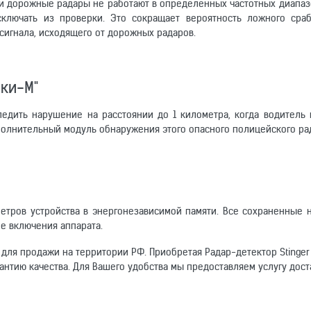
ти дорожные радары не работают в определенных частотных диапазо
ключать из проверки. Это сокращает вероятность ложного сраб
сигнала, исходящего от дорожных радаров.
лки-М"
тследить нарушение на расстоянии до 1 километра, когда водитель
полнительный модуль обнаружения этого опасного полицейского ра
етров устройства в энергонезависимой памяти. Все сохраненные 
ле включения аппарата.
для продажи на территории РФ. Приобретая Радар-детектор Stinger
антию качества. Для Вашего удобства мы предоставляем услугу дост