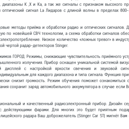
, диапазоны K ,X и Ka, а так же сигналы с признаком высокого пр
и оптический сигнал La Лидаров с длиной волны в пределах 800-
едовые методы приёма и обработки радио и оптических сигналов. 
ную по новейшей СВЧ технологии, а схема обработки сигналов обе
 электропотребление. Низкое количество «ложных тревог» в индус
ой чертой радар-детекторов Stinger.
ежимов ГОРОД. Режимы, снижающие чувствительность приёмного уст
шленного излучения. Прибор оснащен уникальной системой визу
й дисплей с настройкой яркости свечения и звуковой сигна
ндивидуальным для каждого диапазона и типа сигнала. Функция пр
тически снизит громкость. Режим обучения поможет ознакомиться 
тания сохранит заряд автомобильного аккумулятора в случае если 
циональный и качественный радиоэлектронный прибор. Дизайн се
с действующими фарами. Для многих это будет приятным пода
ицейского радара Ваш доброжелатель (Stinger Car ST) мигнёт Вам