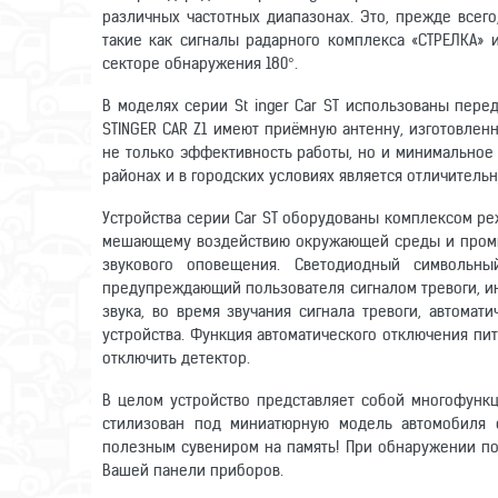
различных частотных диапазонах. Это, прежде всего
такие как сигналы радарного комплекса «СТРЕЛКА» 
секторе обнаружения 180°.
В моделях серии St inger Car ST использованы пер
STINGER CAR Z1 имеют приёмную антенну, изготовлен
не только эффективность работы, но и минимальное
районах и в городских условиях является отличительн
Устройства серии Car ST оборудованы комплексом р
мешающему воздействию окружающей среды и промы
звукового оповещения. Светодиодный символьны
предупреждающий пользователя сигналом тревоги, и
звука, во время звучания сигнала тревоги, автома
устройства. Функция автоматического отключения пи
отключить детектор.
В целом устройство представляет собой многофунк
стилизован под миниатюрную модель автомобиля 
полезным сувениром на память! При обнаружении пол
Вашей панели приборов.