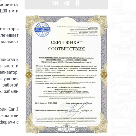
иоритета,
1100 нм и
Детекторы
спечивает
триальных
ройства к
ального и
лизатор,
иглушения
с работой
Вы забыли
рии Car Z
рком или
 фарами с