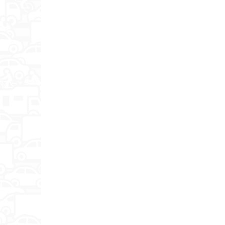
Диапазон Ka
(МГц)
Диапазон X
(МГц)
Детектор лазерного излучения
(нм)
Угол обзора лазерного детектора
(°)
Поддержка режимов
Приемник сигнала (радиоканал)
Режим Город
Режим Трасса
Обнаружение радаров типа "Стрелка"
Защита от обнаружения
Память настроек
Отображение информации