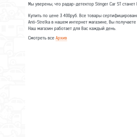
Мы уверены, что радар-детектор Stinger Car ST стане
Купить по цене 3 400руб. Все товары сертифицирован
Anti-Strelka в нашем интернет магазине, Вы получает
Наш магазин работает для Вас каждый день.
Смотреть все
Архив
Оставьте отзыв о данном товаре. Ваши комментарии п
Руководство пользователя STINGER CAR Z1
Особенности
Радар-детектор
Stinger Car Z1 (Антистрелка)
Написать отзыв
Кабель питания от бортовой сети с предохрани
Потребляемый ток
Магнит, для установки устройства на приборную
Руководство пользователя на русском языке, уп
Имя
Энергосбережение
Рабочая температура
Отзыв
Размеры (ширина x высота x толщина)
(мм)
Вес
(г)
Дополнительная информация
Диапазон K
(МГц)