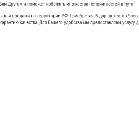
т Вам Другом и поможет избежать множества неприятностей в пути.
ы для продажи на территории РФ. Приобретая Радар-детектор Stinge
е гарантию качества. Для Вашего удобства мы предоставляем услугу д
омогут другим покупателям.
крепление на магните, крепление на присоске
телем и адаптером для гнезда прикуривателя
80 мА
 панель
аковка
Электронный адрес
есть
-30 - +70 °C
66x110x35 мм
100 г
определяет радарный комплекс «Стрелка» с расстояния не менее 1 км
есть, 24050 - 24250 МГц