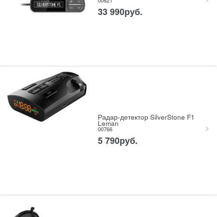
00821
33 990
руб.
Радар-детектор SilverStone F1
Leman
00766
5 790
руб.