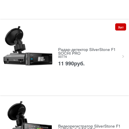
Хит
Радар-детектор SilverStone F1
SOCHI PRO
00774
11 990
руб.
Видеорегистратор SilverStone F1