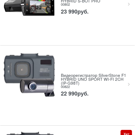
HYBRID S-BOT PRO
00802
23 990
руб.
Видеорегистратор SilverStone F1
HYBRID UNO SPORT WI-FI 2CH
(IP-G98T)
00822
22 990
руб.
Хит