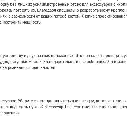
орку без лишних усилий.Встроенный отсек для аксессуаров с кноп
покоясь потерять их. Благодаря специально разработанному крепле
ях, в зависимости от ваших потребностей. Кнопка спроектирована т
е настроить мощность.
к устройству в двух разных положениях. Это позволяет проводить у
труднодоступных местах. Благодаря емкости пылесборника 3 л и мощ
е загрязнения с поверхностей.
ессуаров. Уберите в него дополнительные насадки, которые теперь 
егкостью достать нужный аксессуар. Пылесос имеет специальное кре
положениях.