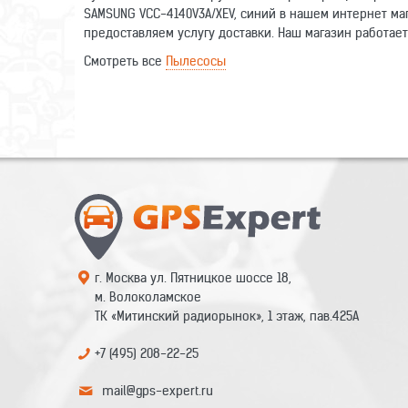
SAMSUNG VCC-4140V3A/XEV, синий в нашем интернет ма
предоставляем услугу доставки. Наш магазин работает
Смотреть все
Пылесосы
Оставьте отзыв о данном товаре. Ваши комментарии п
Написать отзыв
Имя
Отзыв
г. Москва ул. Пятницкое шоссе 18,
м. Волоколамское
ТК «Митинский радиорынок», 1 этаж, пав.425А
+7 (495) 208-22-25
mail@gps-expert.ru