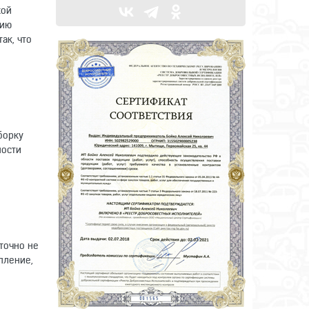
кой
нию
ак, что
борку
ности
точно не
пление,