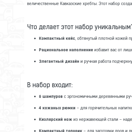
величественные Кавказские хребты. Этот набор создан
Что делает этот набор уникальным
, обтянутый плотной кожей п
Компактный кейс
избавит вас от лиш
Рациональное наполнение
и ручная работа подчеркну
Элегантный дизайн
В набор входит:
с эргономичными деревянными руч
6 шампуров
– для горячительных напитко
4 кожаных рюмки
из нержавеющей стали – над
Кизлярский нож
– для заготовки дров и д
Компактный топорик