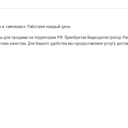
 и самовывоз. Работаем каждый день.
ы для продажи на территории РФ. Приобретая Видеорегистратор Par
нтию качества. Для Вашего удобства мы предоставляем услугу доста
омогут другим покупателям.
обычная, с экраном
1
Электронный адрес
1920x1080 при 30 к/с, 1280x720 при 60 к/с
Детектор движения в кадре
времени и даты
встроенный микрофон, встроенный динамик