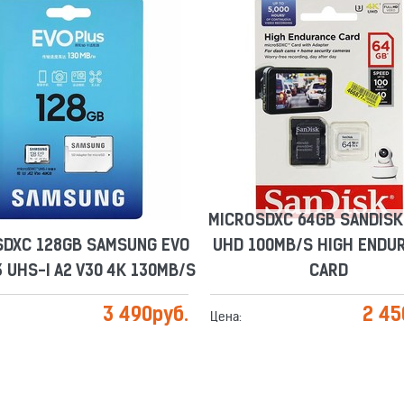
MICROSDXC 64GB SANDISK
SDXC 128GB SAMSUNG EVO
UHD 100MB/S HIGH ENDU
 UHS-I A2 V30 4K 130MB/S
CARD
Сравнить
Отложить
Сравнить
Отложить
MICROSDXC 64GB SANDISK
SDXC 128GB SAMSUNG EVO
UHD 100MB/S HIGH ENDU
 UHS-I A2 V30 4K 130MB/S
CARD
3 490
руб.
2 45
Цена: