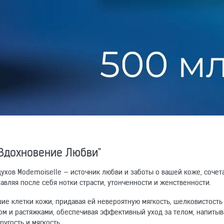
"Вдохновение Любви"
духов Modemoiselle — источник любви и заботы о вашей коже, соче
тавляя после себя нотки страсти, утонченности и женственности.
е клетки кожи, придавая ей невероятную мягкость, шелковистость
ом и растяжками, обеспечивая эффективный уход за телом, напитыв
ругость и мягкость.