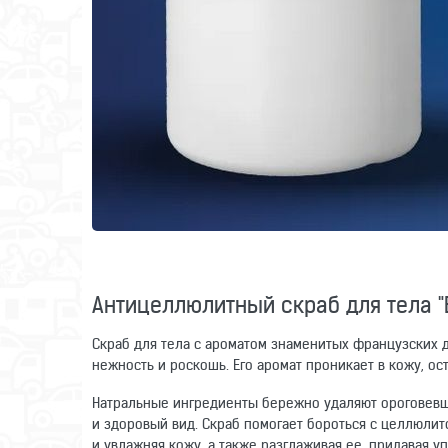
Антицеллюлитный скраб для тела 
Скраб для тела с ароматом знаменитых французских 
нежность и роскошь. Его аромат проникает в кожу, ос
Натральные ингредиенты бережно удаляют ороговевши
и здоровый вид. Скраб помогает бороться с целлюлит
и увлажняя кожу, а также разглаживая ее, придавая уп