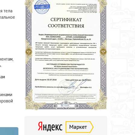
я тела
деальное
нентам,
.
вам
минами
оровой