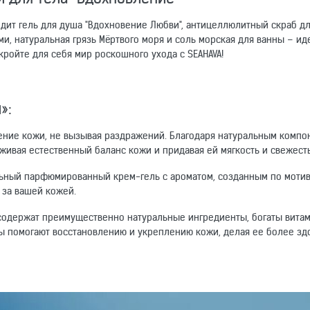
одит гель для душа "Вдохновение Любви", антицеллюлитный скраб дл
ми, натуральная грязь Мёртвого моря и соль морская для ванны – и
ройте для себя мир роскошного ухода с SEAHAVA!
»:
ние кожи, не вызывая раздражений. Благодаря натуральным компо
ивая естественный баланс кожи и придавая ей мягкость и свежесть
льный парфюмированный крем-гель с ароматом, созданным по моти
 за вашей кожей.
содержат преимущественно натуральные ингредиенты, богаты вита
ы помогают восстановлению и укреплению кожи, делая ее более зд