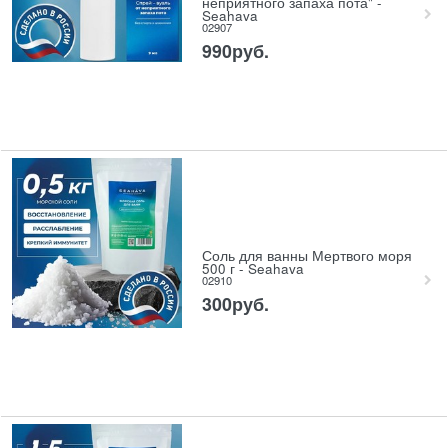
неприятного запаха пота" -
Seahava
02907
990
руб.
Соль для ванны Мертвого моря
500 г - Seahava
02910
300
руб.