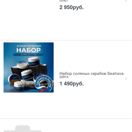
02921
2 950
руб.
Набор соляных скрабов Seahava
02914
1 490
руб.