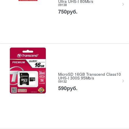
Ultra UHS-I 80Mb/s
09138
750
руб.
MicroSD 16GB Transcend Class10
UHS-I 300S 95Mb/s
09132
590
руб.