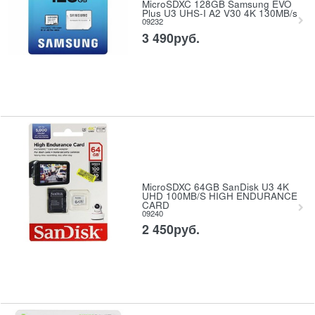
MicroSDXC 128GB Samsung EVO
Plus U3 UHS-I A2 V30 4K 130MB/s
09232
3 490
руб.
MicroSDXC 64GB SanDisk U3 4K
UHD 100MB/S HIGH ENDURANCE
CARD
09240
2 450
руб.