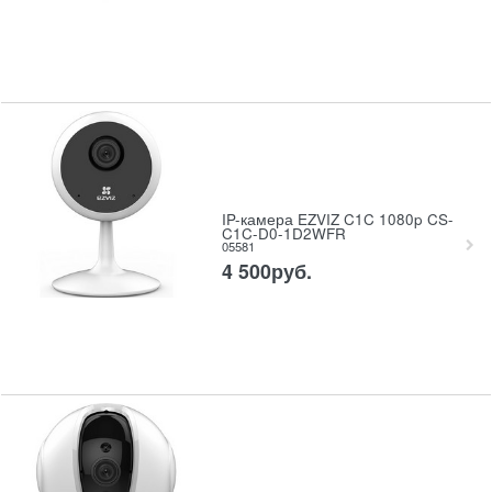
IP-камера EZVIZ C1C 1080p CS-
C1C-D0-1D2WFR
05581
4 500
руб.