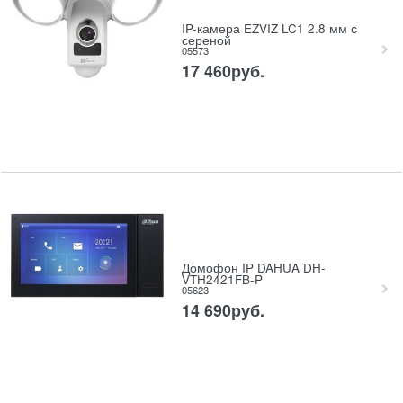
IP-камера EZVIZ LC1 2.8 мм с
сереной
05573
17 460
руб.
Домофон IP DAHUA DH-
VTH2421FB-P
05623
14 690
руб.