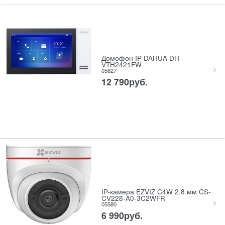
Домофон IP DAHUA DH-
VTH2421FW
05627
12 790
руб.
IP-камера EZVIZ C4W 2.8 мм CS-
CV228-A0-3C2WFR
05580
6 990
руб.