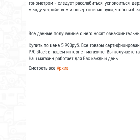
тонометром - следует расслабиться, успокоиться, дер
между устройством и поверхностью руки, чтобы избе
Все данные получаемые с него носят ознакомительный
Купить по цене 5 990руб. Все товары сертифицирован
P70 Black в нашем интернет магазине, Вы получаете г
Наш магазин работает для Вас каждый день.
Смотреть все
Архив
Оставьте отзыв о данном товаре. Ваши комментарии п
Тип устройства
Написать отзыв
Поддержка платформ
Имя
Тип экрана
Диагональ экрана
Отзыв
Разрешение экрана
Интерфейсы