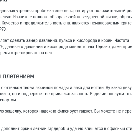
дневная утренняя пробежка еще не гарантируют положительный рез
лепую. Начните с полного обзора своей повседневной жизни, обрат
е. Качество и продолжительность сна, являются немаловажным крит
P70.
яет сделать замер давления, пульса и кислорода в крови. Частота
%, данные о давлении и кислороде менее точны. Однако, даже пр
ремя отреагировать на него.
м плетением
 с оттенком твоей любимой помады и лака для ногтей. Ну какая дев
олезен, но и подчеркнет ее привлекательность. Изделие послужит о
 спортом.
ную защелку, которая надежно фиксирует гаджет. Вы можете не пер
 дополнит яркий летний гардероб и удачно впишется в офисный ст