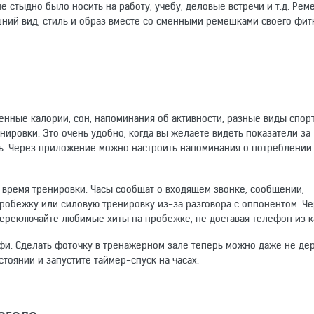
е стыдно было носить на работу, учебу, деловые встречи и т.д. Ре
шний вид, стиль и образ вместе со сменными ремешками своего фит
нные калории, сон, напоминания об активности, разные виды спорт
нировки. Это очень удобно, когда вы желаете видеть показатели за
ь. Через приложение можно настроить напоминания о потреблении
 время тренировки. Часы сообщат о входящем звонке, сообщении,
пробежку или силовую тренировку из-за разговора с оппонентом. Ч
ереключайте любимые хиты на пробежке, не доставая телефон из к
фи. Сделать фоточку в тренажерном зале теперь можно даже не де
тоянии и запустите таймер-спуск на часах.