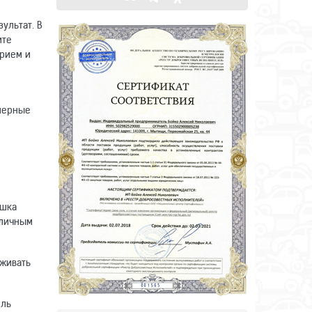
ультат. В
ите
ерием и
имерные
ушка
тличным
еживать
иль