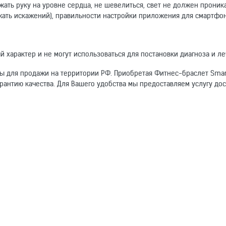
жать руку на уровне сердца, не шевелиться, свет не должен проник
жать искажений), правильности настройки приложения для смартфон
 характер и не могут использоваться для постановки диагноза и ле
ы для продажи на территории РФ. Приобретая Фитнес-браслет Smart
арантию качества. Для Вашего удобства мы предоставляем услугу дос
омогут другим покупателям.
Фитнес браслеты
Android 4.4 и выше, iOS 9 и выше
Электронный адрес
сенсорный
1.3"
240x240
Bluetooth 4.0