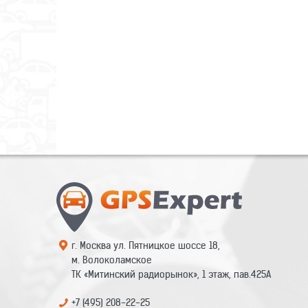
Процессор
Мониторинг
Функции устройства
Напоминания
Аккумулятор
Емкость
Время ожидания
г. Москва ул. Пятницкое шоссе 18,
Время работы в активном режиме
м. Волоколамское
Тип разъема для зарядки
ТК «Митинский радиорынок», 1 этаж, пав.425А
Дополнительная информация
+7 (495) 208-22-25