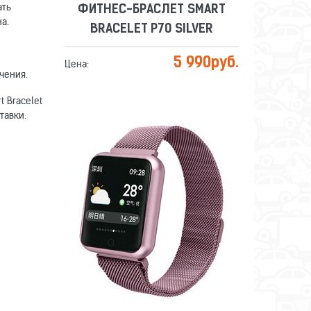
ать
ФИТНЕС-БРАСЛЕТ SMART
а.
BRACELET P70 SILVER
5 990
руб.
Цена:
чения.
 Bracelet
тавки.
ФИТНЕС-БРАСЛЕТ SMART
BRACELET P70 PINK
Сравнить
Отложить