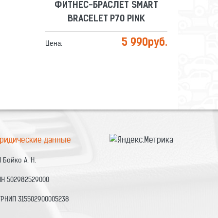
ФИТНЕС-БРАСЛЕТ SMART
BRACELET P70 PINK
5 990
руб.
Цена:
кл,
чем
ридические данные
 Бойко А. Н.
НН 502982529000
ГРНИП 315502900005238