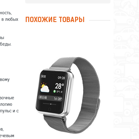
ность,
м в любых
ПОХОЖИЕ ТОВАРЫ
лы
обеды.
ФИТНЕС-БРАСЛЕТ SMART
ивому
BRACELET P70 SILVER
овочные
ологию
Сравнить
Отложить
пульс и с
в,
лечевым