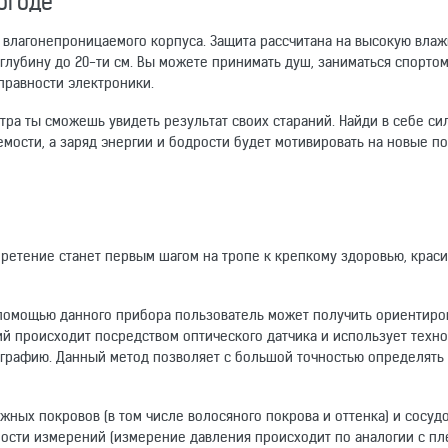
огоде
влагонепроницаемого корпуса. Защита рассчитана на высокую влаж
глубину до 20-ти см. Вы можете принимать душ, заниматься спорто
правности электроники.
втра ты сможешь увидеть результат своих стараний. Найди в себе си
емости, а заряд энергии и бодрости будет мотивировать на новые п
бретение станет первым шагом на тропе к крепкому здоровью, крас
 помощью данного прибора пользователь может получить ориентир
ий происходит посредством оптического датчика и использует техн
графию. Данный метод позволяет с большой точностью определять 
жных покровов (в том числе волосяного покрова и оттенка) и сосудо
ости измерений (измерение давления происходит по аналогии с п