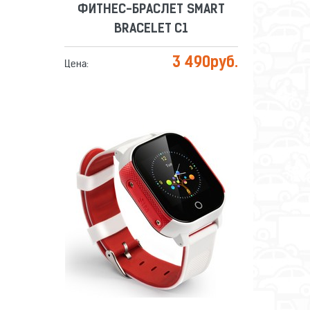
ФИТНЕС-БРАСЛЕТ SMART
BRACELET C1
3 490
руб.
Цена:
УМНЫЕ ЧАСЫ SMART BABY
WATCH FA23 RED
Сравнить
Отложить