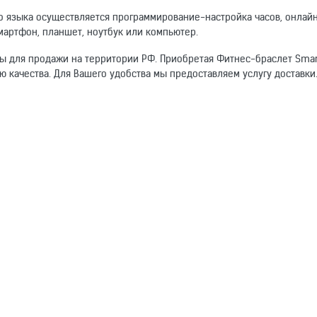
о языка осуществляется программирование-настройка часов, онлай
артфон, планшет, ноутбук или компьютер.
ы для продажи на территории РФ. Приобретая Фитнес-браслет Smart
ю качества. Для Вашего удобства мы предоставляем услугу доставки
омогут другим покупателям.
Фитнес браслеты
Android, iOS
Электронный адрес
силикон
цифровой (электронный)
IP67, есть
есть
39x45x15 мм