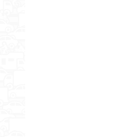
Наличие экрана
Динамик
Микрофон
Телефонные звонки
Навигация
Мониторинг
Таймер
Аккумулятор
Емкость аккумулятора
(мА·ч)
Диагональ
(дюймы)
Дополнительная информация