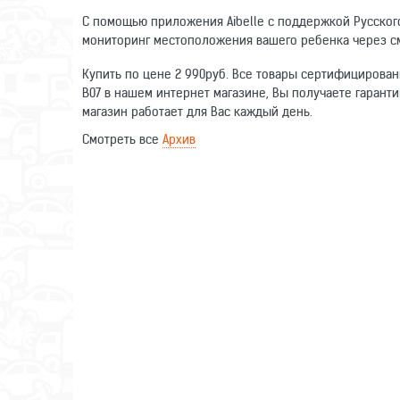
С помощью приложения Aibelle с поддержкой Русског
мониторинг местоположения вашего ребенка через см
Купить по цене 2 990руб. Все товары сертифицирован
B07 в нашем интернет магазине, Вы получаете гаранти
магазин работает для Вас каждый день.
Смотреть все
Архив
Оставьте отзыв о данном товаре. Ваши комментарии п
Тип устройства
Написать отзыв
Поддержка платформ
Имя
Материал браслета/ремешка
Способ отображения времени
Отзыв
Влагозащита
Регулировка длины браслета/ремешка
Габариты (ШхВхТ)