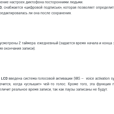
нение настроек диктофона посторонними людьми.
, снабжается «цифровой подписью», которая позволяет определить
CD
редактировалась ли она после сохранения.
усмотрены 2 таймера: ежедневный (задается время начала и конца з
я окончания записи).
введена система голосовой активации (VAS — voice activation s
i LCD
ится, когда «услышит» чей-то голос. Кроме того, эта функция 
еличит реальное время записи, так как паузы записаны не будут.