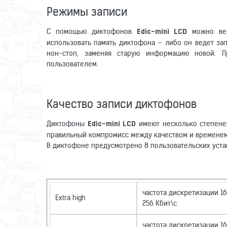
Режимы записи
С помощью диктофонов
можно вес
Edic-mini LCD
использовать память диктофона – либо он ведет зап
нон-стоп, заменяя старую информацию новой. П
пользователем.
Качество записи диктофонов
Диктофоны
имеют несколько степеней
Edic-mini LCD
правильный компромисс между качеством и временем
В диктофоне предусмотрено 8 пользовательских уста
частота дискретизации 16
Extra high
256 Кбит\с
частота дискретизации 1