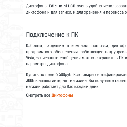
Диктофоны
очень удобно использовать
Edic-mini LCD
диктофона и для записи, и для хранения и переноса 
Подключение к ПК
Кабелем, входящим в комплект поставки, дикто
программного обеспечения, работающее под управл
Vista, записанные сообщения можно сохранить в ПК
параметры диктофона.
Купить по цене 6 500руб. Все товары сертифицирован
300h в нашем интернет магазине, Вы получаете гарант
магазин работает для Вас каждый день.
Смотреть все
Диктофоны
Оставьте отзыв о данном товаре. Ваши комментарии п
Количество каналов записи
диктофон
Написать отзыв
наушник
Тип памяти
USB (1.1) адаптер
элемент питания CR 2450
Имя