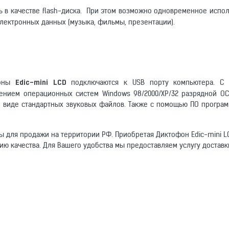
 в качестве flash-диска. При этом возможно одновременное испо
электронных данных (музыка, фильмы, презентации).
фоны
подключаются к USB порту компьютера. С
Edic-mini LCD
ением операционных систем Windows 98/2000/ХР/32 разрядной О
 в виде стандартных звуковых файлов. Также с помощью ПО програ
ы для продажи на территории РФ. Приобретая Диктофон Edic-mini L
ию качества. Для Вашего удобства мы предоставляем услугу доставк
омогут другим покупателям.
1 (моно)
встроенная
Электронный адрес