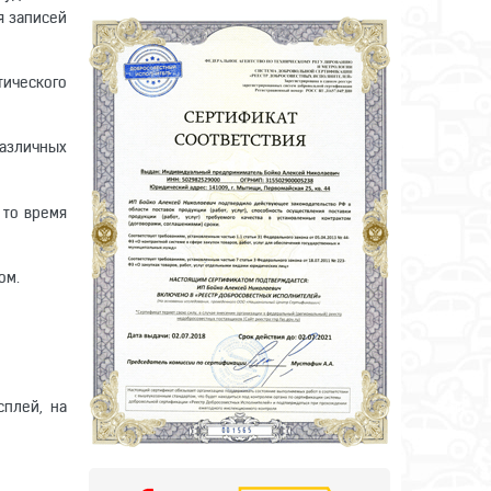
я записей
тического
различных
 то время
ом.
сплей, на