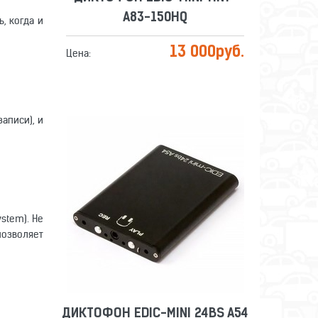
A83-150HQ
, когда и
13 000
руб.
Цена:
аписи), и
ДИКТОФОН EDIC-MINI 24BS A54
300H
ystem). Не
Сравнить
Отложить
позволяет
ДИКТОФОН EDIC-MINI 24BS A54