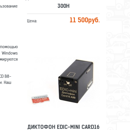
льзование
300H
11 500
руб.
Цена:
 помощью
С Windows
ммируются
ДИКТОФОН EDIC-MINI CARD16
A99M
CD B8-
и. Наш
Сравнить
Отложить
ДИКТОФОН EDIC-MINI CARD16