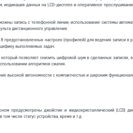
м, индикация данных на LCD-дисплее и оперативное прослушивани
зможны запись с телефонной линии, использование системы автома
пульта дистанционного управления.
8 предустановленных настроек (профилей) для ведения записи в 
ецифику выполняемых задач.
, который позволяет снизить цифровой шум в сделанных записях, в
использовании алгоритмов сжатия.
ние высокой автономности с компактностью и широким функционал
оном предусмотрены джойстик и жидкокристаллический (LCD) ди
том числе статус устройства, время и т.д.