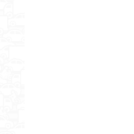
Объем встроенной памяти
инструкция по эксплуатации
упаковочная коробка
ЖК-дисплей
Отзыв
Использование в качестве флэш-накопителя
Формат записи
Диапазон частот записи
Функция активизации по голосу
Запись с разным качеством
Запись по таймеру
Режим закольцованной записи
Максимальное время записи
Подключение к компьютеру
Интерфейсы