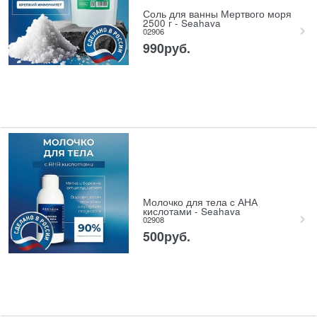
Соль для ванны Мертвого моря
2500 г - Seahava
02906
990
руб.
Молочко для тела c АНА
кислотами - Seahava
02908
500
руб.