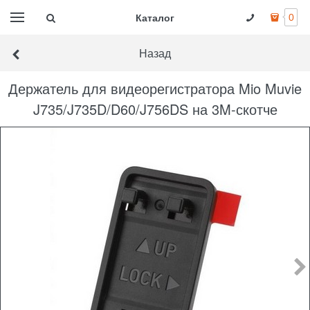
Каталог
0
Назад
Держатель для видеорегистратора Mio Muvie
J735/J735D/D60/J756DS на 3M-скотче