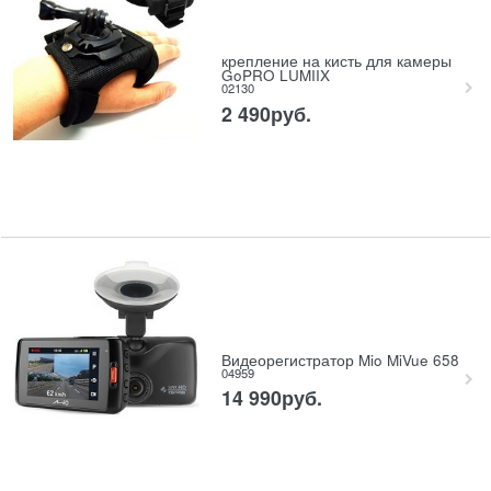
крепление на кисть для камеры
GoPRO LUMIIX
02130
2 490
руб.
Видеорегистратор Mio MiVue 658
04959
14 990
руб.