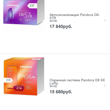
Автосигнализация Pandora DX-
57R
04130
17 840
руб.
Охранная система Pandora DX 6X
LoRa
04132
15 680
руб.