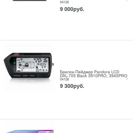
04126
9 000
руб.
Брелок-Пейджер Pandora LCD
DXL-705 Black 3910PRO, 3945PRO
04128
9 300
руб.