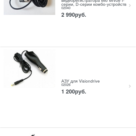
видеорегистратора Mio MiVue I-
серии, D-серии комбо-устройств
02040
2 990
руб.
АЗУ для Visiondrive
02026
1 200
руб.