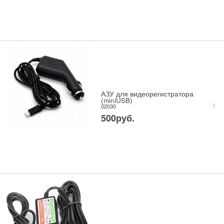
АЗУ для видеорегистратора
(miniUSB)
02030
500
руб.