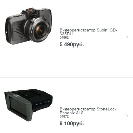
Видеорегистратор Subini GD-
635RU
04862
5 490
руб.
Видеорегистратор StoneLock
Phoenix A12
04872
9 100
руб.