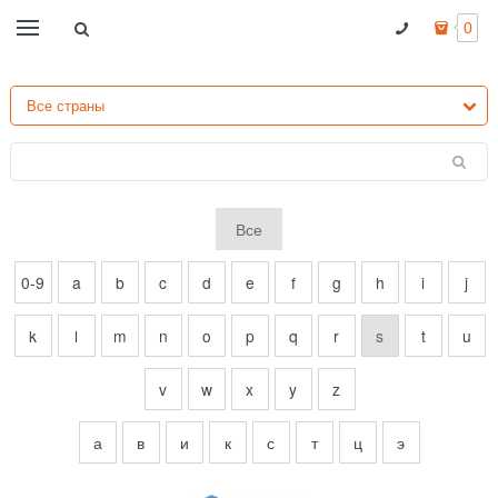
0
Все
0-9
a
b
c
d
e
f
g
h
i
j
k
l
m
n
o
p
q
r
s
t
u
v
w
x
y
z
а
в
и
к
с
т
ц
э