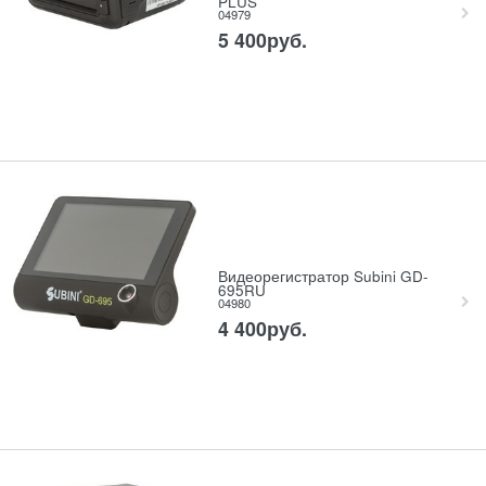
PLUS
04979
5 400
руб.
Видеорегистратор Subini GD-
695RU
04980
4 400
руб.