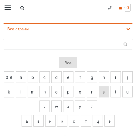
0
Все
0-9
a
b
c
d
e
f
g
h
i
j
k
l
m
n
o
p
q
r
s
t
u
v
w
x
y
z
а
в
и
к
с
т
ц
э