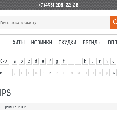
+7 (495)
208-22-25
ХИТЫ
НОВИНКИ
СКИДКИ
БРЕНДЫ
ОПЛ
0-9
a
b
c
d
e
f
g
h
i
j
k
l
m
n
o
в
г
д
е
ё
ж
з
и
й
к
л
м
н
о
п
р
с
IPS
/
Бренды
/
PHILIPS