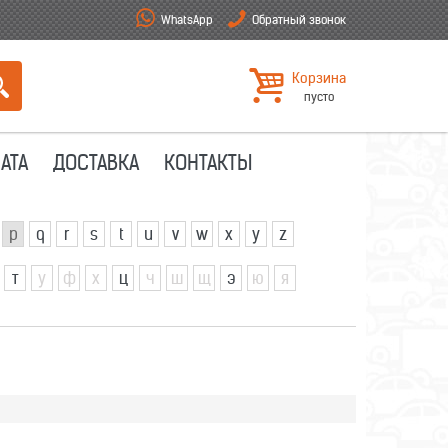
WhatsApp
Обратный звонок
Корзина
пусто
АТА
ДОСТАВКА
КОНТАКТЫ
p
q
r
s
t
u
v
w
x
y
z
т
у
ф
х
ц
ч
ш
щ
э
ю
я