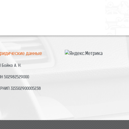
ридические данные
 Бойко А. Н.
НН 502982529000
ГРНИП 315502900005238